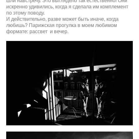
шли навстречу. Это выглядело так естественно! Они
искренно удивились, когда я сделала им комплемент
по этому поводу.
И действительно, разве может быть иначе, когда
любишь? Парижская прогулка в моем любимом
формате: рассвет и вечер.