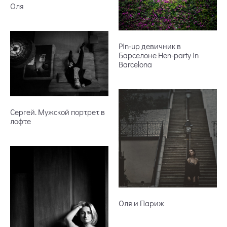
Оля
Pin-up девичник в
Барселоне Hen-party in
Barcelona
Сергей. Мужской портрет в
лофте
Оля и Париж