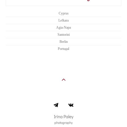
Cyprus
Lefkara
Agia-Napa
Santorini
Berlin
Portugal
Irina Paley
photography