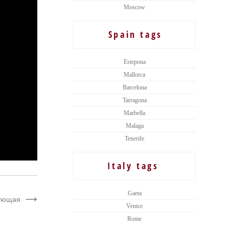
Moscow
Spain tags
Estepona
Mallorca
Barcelona
Tarragona
Marbella
Malaga
Tenerife
Italy tags
Gaeta
ующая
Venice
Rome