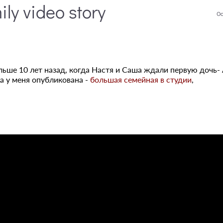
ly video story
Oc
льше 10 лет назад, когда Настя и Саша ждали первую дочь- 
а у меня опубликована -
большая семейная в студии
,