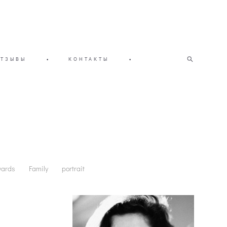
ОТЗЫВЫ
•
КОНТАКТЫ
•
wards
Family
portrait