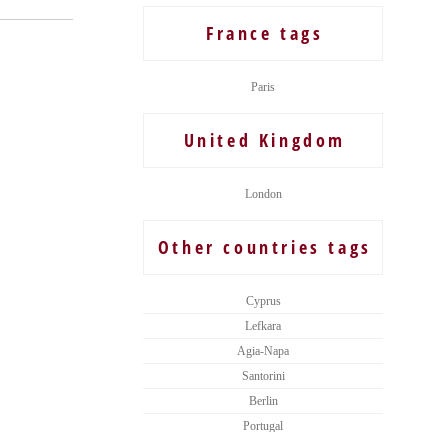
France tags
Paris
United Kingdom
London
Other countries tags
Cyprus
Lefkara
Agia-Napa
Santorini
Berlin
Portugal