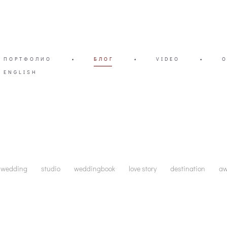
ПОРТФОЛИО
•
БЛОГ
•
VIDEO
•
ENGLISH
wedding
studio
weddingbook
love story
destination
a