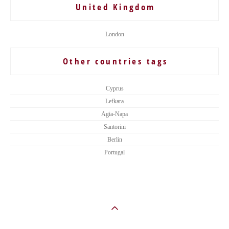
United Kingdom
London
Other countries tags
Cyprus
Lefkara
Agia-Napa
Santorini
Berlin
Portugal