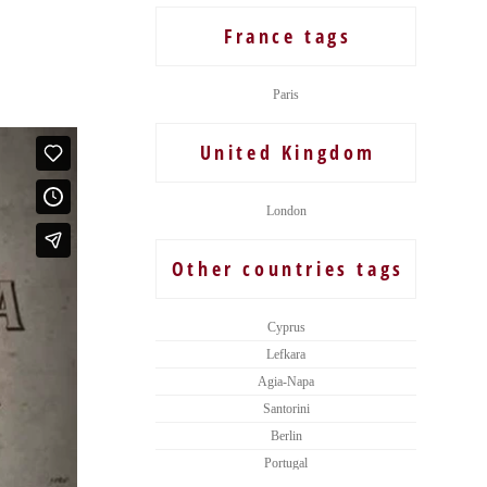
France tags
Paris
United Kingdom
London
Other countries tags
Cyprus
Lefkara
Agia-Napa
Santorini
Berlin
Portugal