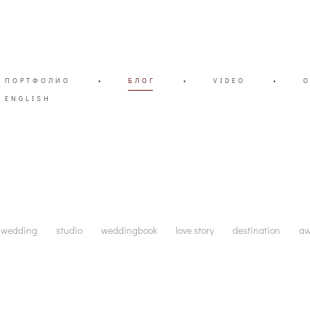
ПОРТФОЛИО
•
БЛОГ
•
VIDEO
•
ENGLISH
wedding
studio
weddingbook
love story
destination
a