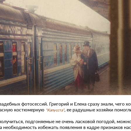
адебных фотосессий. Григорий и Елена сразу знали, чего хо
красную костюмерную
, ее радушные хозяйки помогл
"
Капусста
"
получиться, подгоняемые не очень ласковой погодой, можно
ала необходимость избежать появления в кадре признаков на