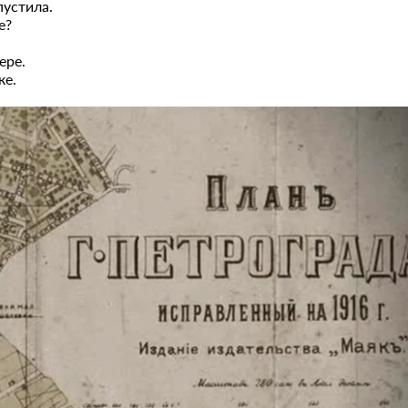
пустила.
е?
ере.
ке.