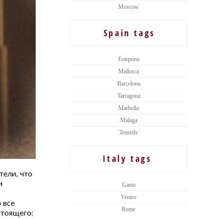
Moscow
Spain tags
Estepona
Mallorca
Barcelona
Tarragona
Marbella
Malaga
Tenerife
Italy tags
тели, что
и
Gaeta
Venice
 все
Rome
стоящего: